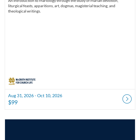
An introduction to Mariology through the study of Marian devotion,
liturgical feasts, apparitions, art, dogmas, magisterial teaching, and
theological writings.
Aug 31, 2026 - Oct 10, 2026
$99
Listing Catalog: McGrath Institute for Church Life
Listing Date: Aug 31, 2026 - Oct 17, 2026
Listing Price: $99