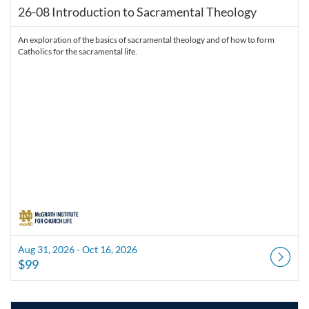
26-08 Introduction to Sacramental Theology
An exploration of the basics of sacramental theology and of how to form
Catholics for the sacramental life.
Aug 31, 2026 - Oct 16, 2026
$99
Listing Catalog: McGrath Institute for Church Life
Listing Date: Aug 31, 2026 - Oct 17, 2026