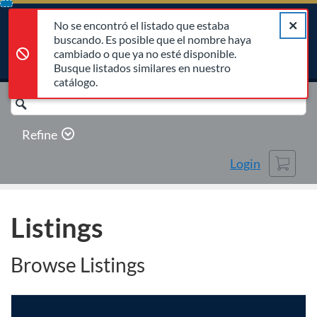
No se encontró el listado que estaba buscando. Es posible q
Error,
Skip
Close 
Error,
No se encontró el listado que estaba
To
buscando. Es posible que el nombre haya
Content
cambiado o que ya no esté disponible.
Busque listados similares en nuestro
catálogo.
Search
Catalog
Refine
Cart
Login
Listings
Browse Listings
Listing Catalog: McGrath Institute for Church Life
Listing Date: Aug 31, 2026 - Oct 17, 2026
Listing Price: $99