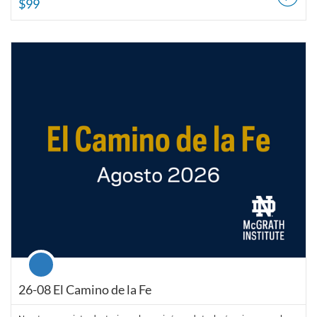
$99
Listing Catalog: McGrath Institute for Church Life
Listing Date: Aug 31, 2026 - Oct 17, 2026
Listing Price: $50
Course
26-08 El Camino de la Fe