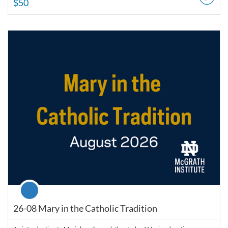
$50
Listing Catalog: McGrath Institute for Church Life
Listing Date: Aug 31, 2026 - Oct 10, 2026
Listing Price: $99
Course
26-08 Mary in the Catholic Tradition