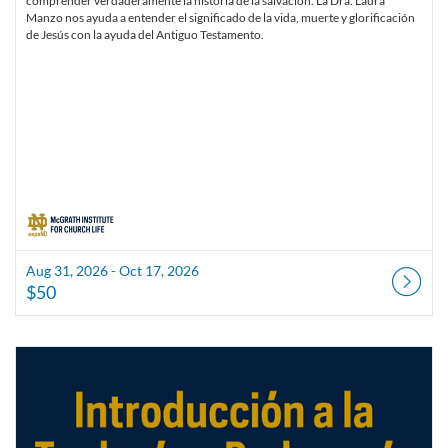
comprender verdaderamente la historia de la salvación. La Dra. Laura
Manzo nos ayuda a entender el significado de la vida, muerte y glorificación
de Jesús con la ayuda del Antiguo Testamento.
Aug 31, 2026 - Oct 17, 2026
$50
Listing Catalog: McGrath Institute for Church Life
Listing Date: Aug 31, 2026 - Oct 17, 2026
Listing Price: $50