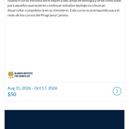
Nuestro curso introductorio explora seis áreas de teología y sirve como base
para aquellos que quieren continuar estudios teológicos o buscan
desarrollar competencia en su ministerio. Este curso es prerequisito para el
resto de los cursos del Programa Camino.
Aug 31, 2026 - Oct 17, 2026
$50
Listing Catalog: McGrath Institute for Church Life
Listing Date: Aug 31, 2026 - Oct 10, 2026
Listing Price: $50